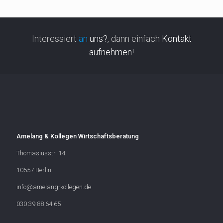
Interessiert
an
uns?
, dann einfach
Kontakt
aufnehmen!
Amelang & Kollegen Wirtschaftsberatung
Thomasiusstr. 14.
10557 Berlin
info@amelang-kollegen.de
030 39 88 64 65